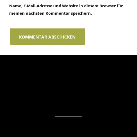
Name, E-Mail-Adresse und Website in diesem Browser für
meinen nächsten Kommentar speichern.
TAGESPFLEGE
AMBULANTE PFLEGE
KOSTENÜBERNAHME
GALERIE
KONTAKT
DATENSCHUTZ
IMPRESSUM
© 2026 Rüdiger Hinck GmbH. Alle Rechte vorbehalten.